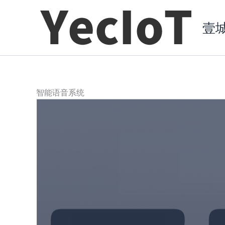
跳
至
壹
内
容
智能语音系统