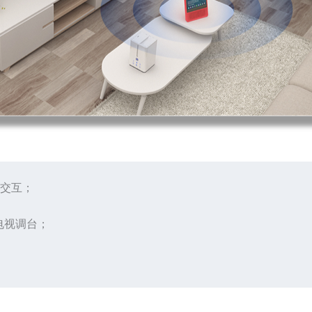
言交互；
电视调台；