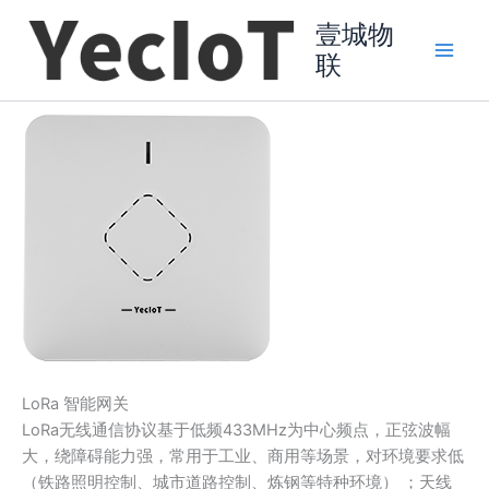
跳
壹城物
至
联
内
Main
容
Men
LoRa 智能网关
LoRa无线通信协议基于低频433MHz为中心频点，正弦波幅
大，绕障碍能力强，常用于工业、商用等场景，对环境要求低
（铁路照明控制、城市道路控制、炼钢等特种环境） ；天线